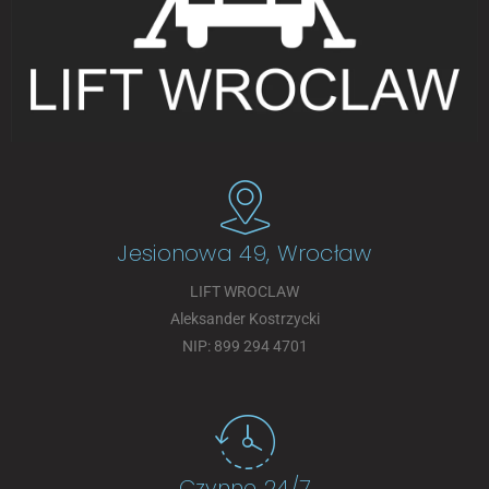
Jesionowa 49, Wrocław
LIFT WROCLAW
Aleksander Kostrzycki
NIP: 899 294 4701
Czynne 24/7