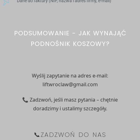
Dane do faktury (NIP, nazwa i adres firmy, e-mail)
PODSUMOWANIE - JAK WYNAJĄĆ
PODNOŚNIK KOSZOWY?
Wyślij zapytanie na adres e-mail
:
liftwroclaw@gmail.com
📞 Zadzwoń, jeśli masz pytania – chętnie
doradzimy i ustalimy szczegóły.
📞ZADZWOŃ DO NAS