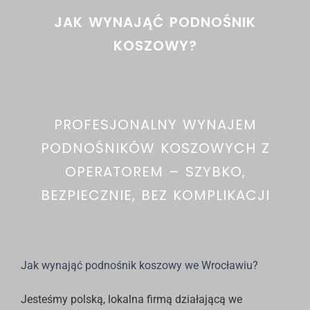
JAK WYNAJĄĆ PODNOŚNIK
KOSZOWY?
PROFESJONALNY WYNAJEM
PODNOŚNIKÓW KOSZOWYCH Z
OPERATOREM – SZYBKO,
BEZPIECZNIE, BEZ KOMPLIKACJI
Jak wynająć podnośnik koszowy we Wrocławiu?
Jesteśmy polską, lokalna firmą działającą we