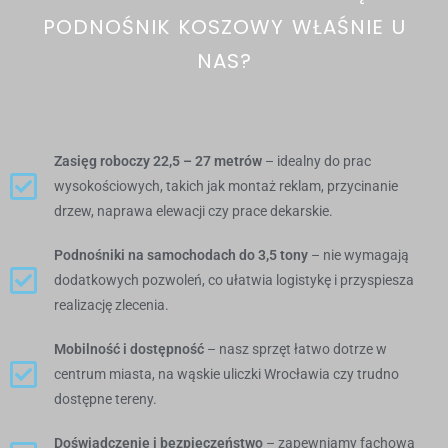
PODNOŚNIK KOSZOWY WŁAŚNIE U
NAS?
Zasięg roboczy 22,5 – 27 metrów
– idealny do prac
wysokościowych, takich jak montaż reklam, przycinanie
drzew, naprawa elewacji czy prace dekarskie.
Podnośniki na samochodach do 3,5 tony
– nie wymagają
dodatkowych pozwoleń, co ułatwia logistykę i przyspiesza
realizację zlecenia.
Mobilność i dostępność
– nasz sprzęt łatwo dotrze w
centrum miasta, na wąskie uliczki Wrocławia czy trudno
dostępne tereny.
Doświadczenie i bezpieczeństwo
– zapewniamy fachową