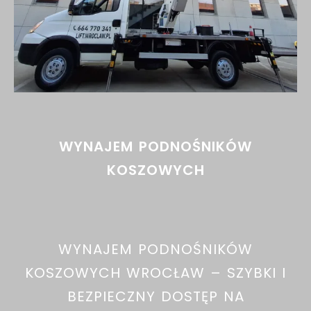
WYNAJEM PODNOŚNIKÓW
KOSZOWYCH
WYNAJEM PODNOŚNIKÓW
KOSZOWYCH WROCŁAW – SZYBKI I
BEZPIECZNY DOSTĘP NA