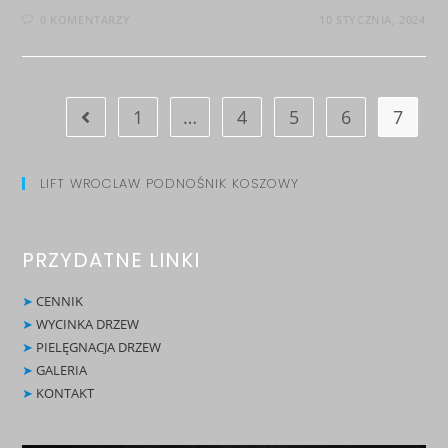
0 KOMENTARZY
10 STYCZNIA, 2024
1
…
4
5
6
7
LIFT WROCLAW PODNOŚNIK KOSZOWY
PRZYDATNE LINKI
➤
CENNIK
➤
WYCINKA DRZEW
➤
PIELĘGNACJA DRZEW
➤
GALERIA
➤
KONTAKT