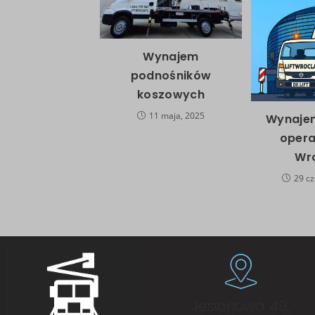
Wynajem
podnośników
koszowych
11 maja, 2025
Wynajem
opera
Wr
29 cz
Jesionowa 49,