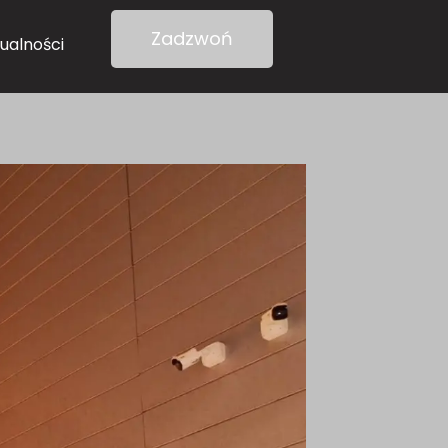
Zadzwoń
ualności