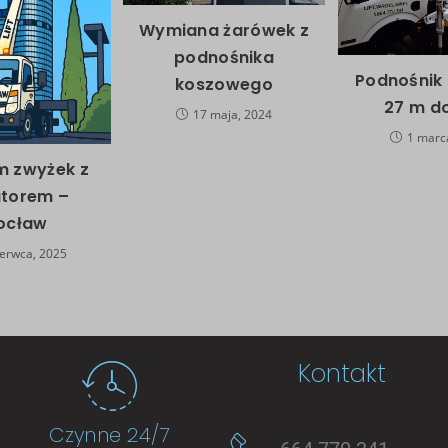
Wymiana żarówek z
podnośnika
Podnośnik
koszowego
27 m do
17 maja, 2024
1 marc
 zwyżek z
torem –
ocław
erwca, 2025
Kontakt
Czynne 24/7