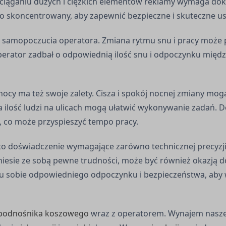
 ściąganiu dużych i ciężkich elementów reklamy wymaga dok
zo skoncentrowany, aby zapewnić bezpieczne i skuteczne u
 samopoczucia operatora. Zmiana rytmu snu i pracy może
 operator zadbał o odpowiednią ilość snu i odpoczynku mię
y ma też swoje zalety. Cisza i spokój nocnej zmiany mogą 
a ilość ludzi na ulicach mogą ułatwić wykonywanie zadań. 
 co może przyspieszyć tempo pracy.
doświadczenie wymagające zarówno technicznej precyzji, j
iesie ze sobą pewne trudności, może być również okazją d
iu sobie odpowiedniego odpoczynku i bezpieczeństwa, ab
 podnośnika koszowego
wraz z operatorem. Wynajem nasze