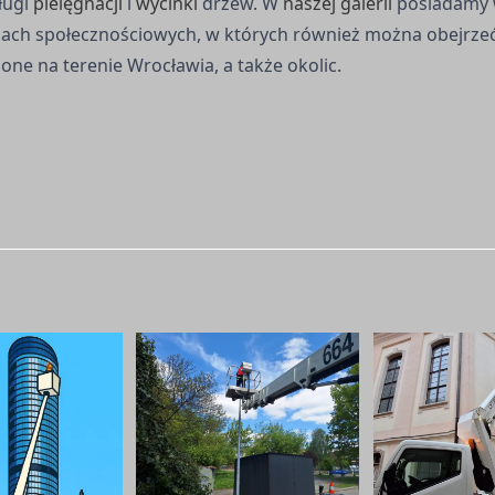
ługi
pielęgnacji
i
wycinki
drzew.
W
naszej galerii
posiadamy w
diach społecznościowych, w których również można obejrze
one na terenie Wrocławia, a także okolic.