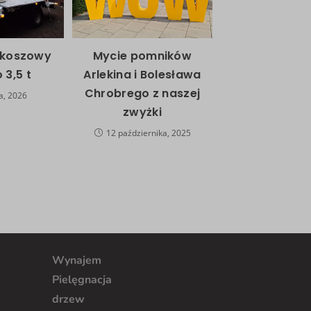
 koszowy
Mycie pomników
 3,5 t
Arlekina i Bolesława
Chrobrego z naszej
a, 2026
zwyżki
12 października, 2025
Wynajem
Pielęgnacja
drzew