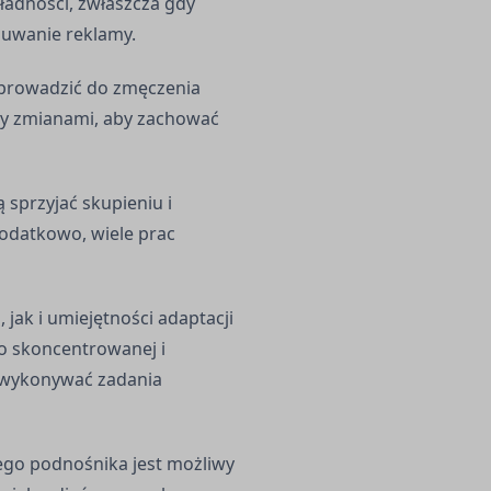
ładności, zwłaszcza gdy
suwanie reklamy.
 prowadzić do zmęczenia
dzy zmianami, aby zachować
sprzyjać skupieniu i
Dodatkowo, wiele prac
ak i umiejętności adaptacji
o skoncentrowanej i
y wykonywać zadania
go podnośnika jest możliwy