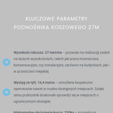
KLUCZOWE PARAMETRY
PODNOŚNIKA KOSZOWEGO 27M
Wysokość robocza: 27 metrów
– pozwala na realizację zadań
na dużych wysokościach, takich jak prace montażowe,
konserwacyjne, czy instalacyjne, zarówno na budynkach, jak i
w przestrzeni miejskiej.
Wysięg (w tył): 16,4 metra
– umożliwia bezpieczne
operowanie nawet w trudno dostępnych miejscach. Dzięki
temu podnośnik doskonale sprawdzi się w miejscach o
ograniczonym dostępie.
Maksymalne obciążenie kosza: 230kg
– pozwala na