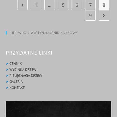
1
…
5
6
7
8
9
LIFT WROCLAW PODNOŚNIK KOSZOWY
PRZYDATNE LINKI
➤
CENNIK
➤
WYCINKA DRZEW
➤
PIELĘGNACJA DRZEW
➤
GALERIA
➤
KONTAKT