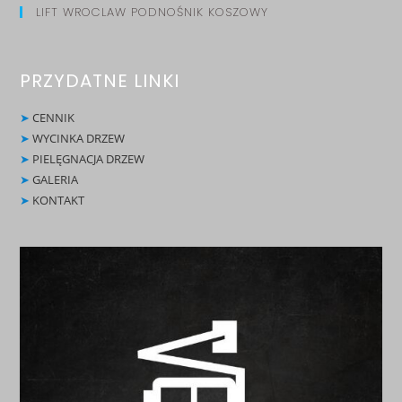
LIFT WROCLAW PODNOŚNIK KOSZOWY
PRZYDATNE LINKI
➤
CENNIK
➤
WYCINKA DRZEW
➤
PIELĘGNACJA DRZEW
➤
GALERIA
➤
KONTAKT