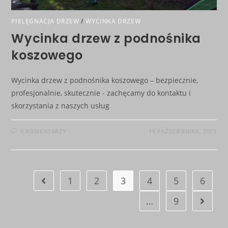
PIELĘGNACJA DRZEW
/
WYCINKA DRZEW
Wycinka drzew z podnośnika
koszowego
Wycinka drzew z podnośnika koszowego – bezpiecznie,
profesjonalnie, skutecznie - zachęcamy do kontaktu i
skorzystania z naszych usług
0 KOMENTARZY
19 PAŹDZIERNIKA, 2025
1
2
3
4
5
6
…
9