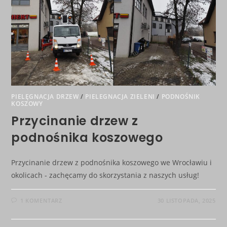
PIELĘGNACJA DRZEW
/
PIELEGNACJA ZIELENI
/
PODNOŚNIK
KOSZOWY
Przycinanie drzew z
podnośnika koszowego
Przycinanie drzew z podnośnika koszowego we Wrocławiu i
okolicach - zachęcamy do skorzystania z naszych usług!
1 KOMENTARZ
30 LISTOPADA, 2025