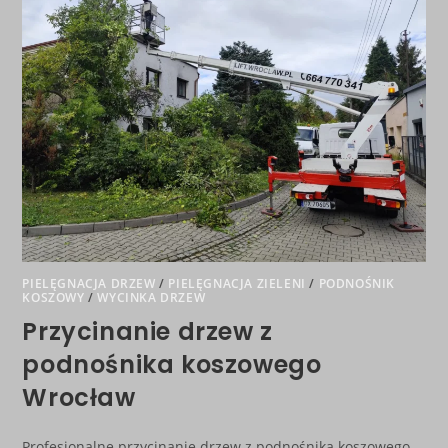
PIELĘGNACJA DRZEW
/
PIELĘGNACJA ZIELENI
/
PODNOŚNIK
KOSZOWY
/
WYCINKA DRZEW
Przycinanie drzew z
podnośnika koszowego
Wrocław
Profesjonalne przycinanie drzew z podnośnika koszowego