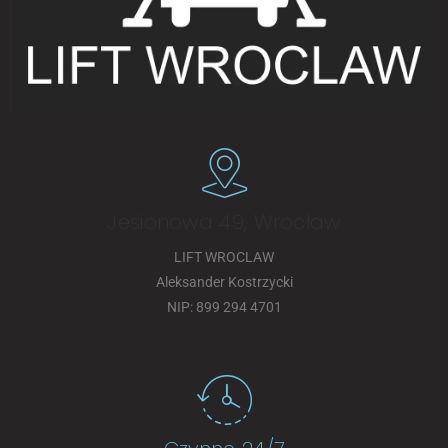
Jesionowa 49, Wrocław
LIFT WROCLAW
Aleksander Kostrzycki
NIP: 899 294 4701