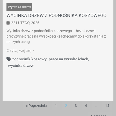
Wycinka drzew
WYCINKA DRZEW Z PODNOŚNIKA KOSZOWEGO
22 LUTEGO, 2026
Wycinka drzew z podnośnika koszowego – bezpieczne i
precyzyjne prace na wysokości - zachęcamy do skorzystania z
naszych usług
Czytaj więcej »
podnośnik koszowy
,
prace na wysokościach
,
wycinka drzew
« Poprzednia
1
2
3
4
…
14