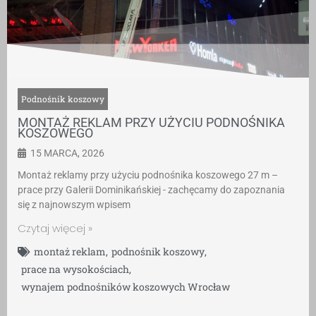
Podnośnik koszowy
MONTAŻ REKLAM PRZY UŻYCIU PODNOŚNIKA
KOSZOWEGO
15 MARCA, 2026
Montaż reklamy przy użyciu podnośnika koszowego 27 m –
prace przy Galerii Dominikańskiej - zachęcamy do zapoznania
się z najnowszym wpisem
Czytaj więcej »
montaż reklam
,
podnośnik koszowy
,
prace na wysokościach
,
wynajem podnośników koszowych Wrocław