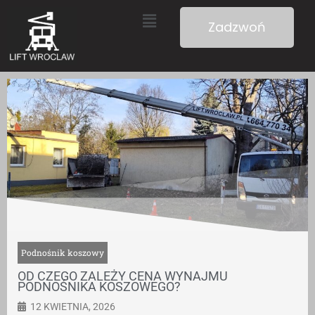
Zadzwoń
Podnośnik koszowy
OD CZEGO ZALEŻY CENA WYNAJMU
PODNOŚNIKA KOSZOWEGO?
12 KWIETNIA, 2026