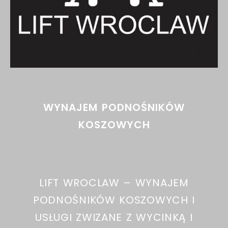
WYNAJEM PODNOŚNIKÓW
KOSZOWYCH
LIFT WROCLAW – WYNAJEM
PODNOŚNIKÓW KOSZOWYCH I
USŁUGI ZWIZANE Z WYCINKĄ I