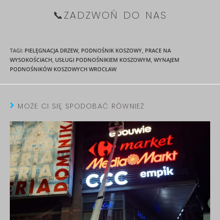
📞ZADZWOŃ DO NAS
TAGI
:
PIELĘGNACJA DRZEW
,
PODNOŚNIK KOSZOWY
,
PRACE NA
WYSOKOŚCIACH
,
USŁUGI PODNOŚNIKIEM KOSZOWYM
,
WYNAJEM
PODNOŚNIKÓW KOSZOWYCH WROCŁAW
MOŻE CI SIĘ SPODOBAĆ RÓWNIEŻ