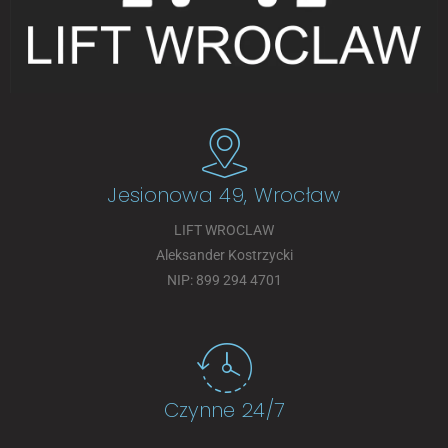
Jesionowa 49, Wrocław
LIFT WROCLAW
Aleksander Kostrzycki
NIP: 899 294 4701
Czynne 24/7