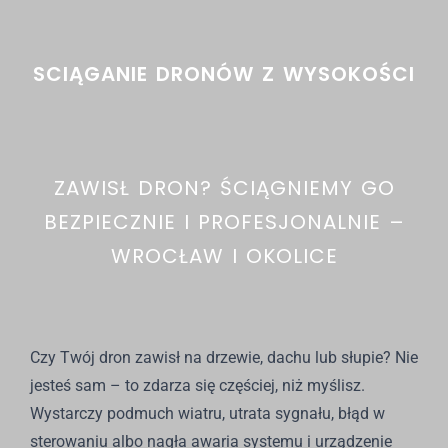
SCIĄGANIE DRONÓW Z WYSOKOŚCI
ZAWISŁ DRON? ŚCIĄGNIEMY GO
BEZPIECZNIE I PROFESJONALNIE –
WROCŁAW I OKOLICE
Czy Twój dron zawisł na drzewie, dachu lub słupie? Nie
jesteś sam – to zdarza się częściej, niż myślisz.
Wystarczy podmuch wiatru, utrata sygnału, błąd w
sterowaniu albo nagła awaria systemu i urządzenie