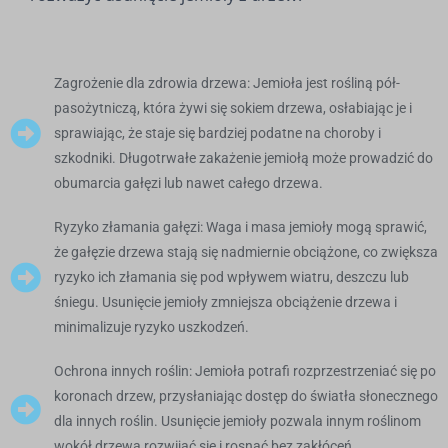
Zagrożenie dla zdrowia drzewa: Jemioła jest rośliną pół-
pasożytniczą, która żywi się sokiem drzewa, osłabiając je i
sprawiając, że staje się bardziej podatne na choroby i
szkodniki. Długotrwałe zakażenie jemiołą może prowadzić do
obumarcia gałęzi lub nawet całego drzewa.
Ryzyko złamania gałęzi: Waga i masa jemioły mogą sprawić,
że gałęzie drzewa stają się nadmiernie obciążone, co zwiększa
ryzyko ich złamania się pod wpływem wiatru, deszczu lub
śniegu. Usunięcie jemioły zmniejsza obciążenie drzewa i
minimalizuje ryzyko uszkodzeń.
Ochrona innych roślin: Jemioła potrafi rozprzestrzeniać się po
koronach drzew, przysłaniając dostęp do światła słonecznego
dla innych roślin. Usunięcie jemioły pozwala innym roślinom
wokół drzewa rozwijać się i rosnąć bez zakłóceń.