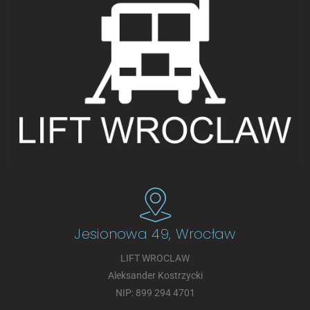
Jesionowa 49, Wrocław
LIFT WROCLAW
Aleksander Kostrzycki
NIP: 899 294 4701