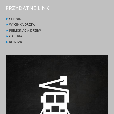
PRZYDATNE LINKI
➤
CENNIK
➤
WYCINKA DRZEW
➤
PIELĘGNACJA DRZEW
➤
GALERIA
➤
KONTAKT