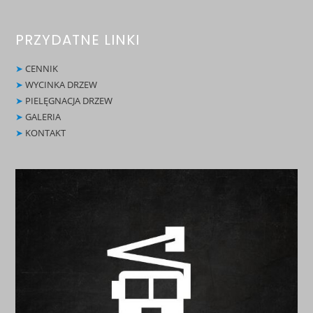
PRZYDATNE LINKI
➤
CENNIK
➤
WYCINKA DRZEW
➤
PIELĘGNACJA DRZEW
➤
GALERIA
➤
KONTAKT