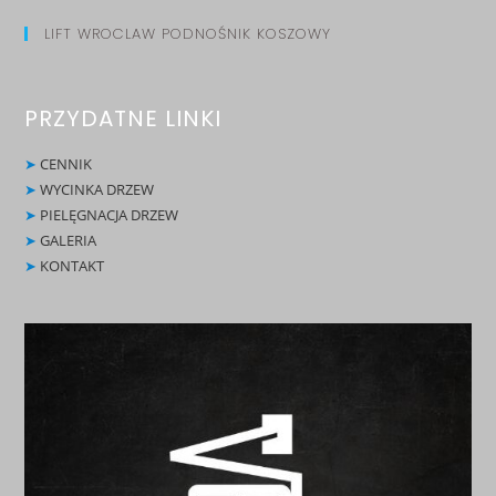
LIFT WROCLAW PODNOŚNIK KOSZOWY
PRZYDATNE LINKI
➤
CENNIK
➤
WYCINKA DRZEW
➤
PIELĘGNACJA DRZEW
➤
GALERIA
➤
KONTAKT