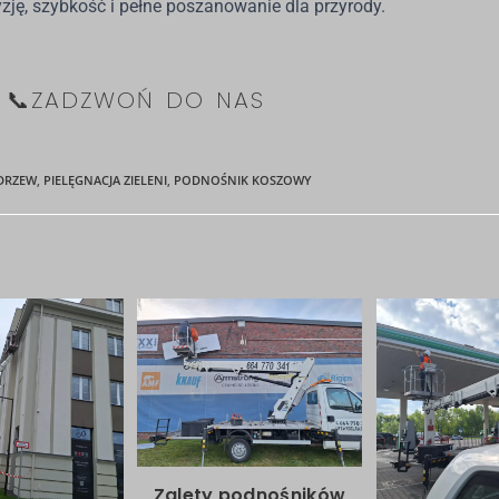
cyzję, szybkość i pełne poszanowanie dla przyrody.
📞ZADZWOŃ DO NAS
 DRZEW
,
PIELĘGNACJA ZIELENI
,
PODNOŚNIK KOSZOWY
Zalety podnośników