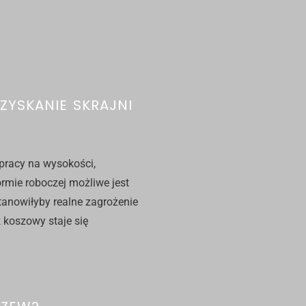
YSKANIE SKRAJNI
pracy na wysokości,
ormie roboczej możliwe jest
tanowiłyby realne zagrożenie
k koszowy
staje się