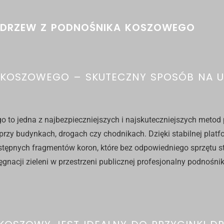
E DRZEW Z PODNOŚNIKA KOSZOWEGO
 KOSZOWEGO – SKUTECZNY SPOSÓB NA UZ
to jedna z najbezpieczniejszych i najskuteczniejszych metod 
przy budynkach, drogach czy chodnikach. Dzięki stabilnej platf
ostępnych fragmentów koron, które bez odpowiedniego sprzętu s
ęgnacji zieleni w przestrzeni publicznej
profesjonalny podnośni