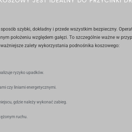
OSZOWY JEST IDEALNY DO PRZYCINKI D
sposób szybki, dokładny i przede wszystkim bezpieczny. Opera
m położeniu względem gałęzi. To szczególnie ważne w przypa
jważniejsze zalety wykorzystania podnośnika koszowego:
alizuje ryzyko upadków.
ami czy liniami energetycznymi.
iejscu, gdzie należy wykonać zabieg.
atężonym ruchu.