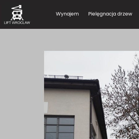
Wynajem
Pielęgnacja drzew