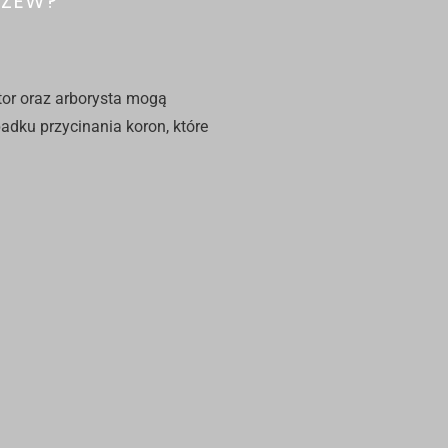
RZEW?
tor oraz arborysta mogą
dku przycinania koron, które