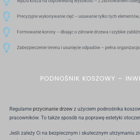
Wjazd kosza na odpowiednią wysokość – z zachowaniem odległo
Precyzyjne wykonywanie cięć – usuwanie tylko tych elementów, 
Formowanie korony – dbając o zdrowie drzewa i szybkie zabliźn
Zabezpieczenie terenu i usunięcie odpadów – pełna organizacja
PODNOŚNIK KOSZOWY – INWE
Regularne
przycinanie drzew
z użyciem podnośnika koszowe
pracowników. To także sposób na poprawę estetyki otoczenia
Jeśli zależy Ci na bezpiecznym i skutecznym utrzymaniu zie