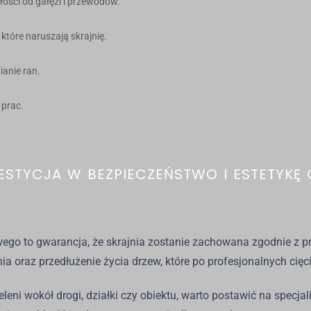
ści od gałęzi i przewodów.
które naruszają skrajnię.
ianie ran.
 prac.
STYCJA W BEZPIECZEŃSTWO I ESTETYKĘ 
go to gwarancja, że skrajnia zostanie zachowana zgodnie z prz
 oraz przedłużenie życia drzew, które po profesjonalnych cięcia
leni wokół drogi, działki czy obiektu, warto postawić na specja